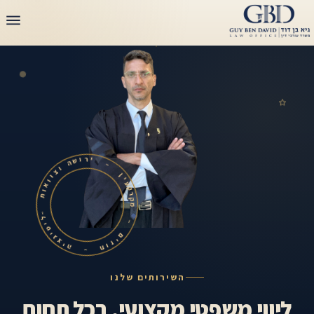
לג
תוכן
י
ר
–
ו
ש
ה
ן
י
ו
ע
צ
ק
ו
ר
ו
ק
א
מ
ו
ת
–
–
ל
ם
י
ט
י
ז
י
ו
ג
ח
צ
י
ה
–
השירותים שלנו
ליווי משפטי מקצועי, בכל תחום