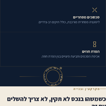
סכסוכים מסחריים
ליטיגציה מסחרית מורכבת, כולל תיקים רב-צדדיים.
הפרת חוזים
אכיפת הסכמים ותביעת פיצויים בגין הפרת חוזה.
ש
ה
ו
ו
ר
צ
י
ו
ו
א
–
ו
ת
ן
י
–
ע
ל
ק
י
ר
ט
ק
י
מ
ג
צ
י
–
ה
ם
–
י
ז
ו
ח
מקרקעין ובנייה
כשמשהו בנכס לא תקין, לא צריך להשלים