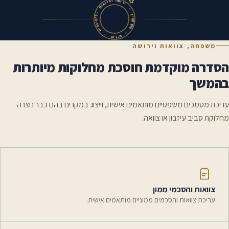
ש
ה
ו
ו
ר
צ
י
ו
ו
א
–
ו
ת
ן
י
–
ע
ל
ק
י
ר
ט
ק
י
מ
ג
צ
י
–
ה
ם
–
י
ז
ו
ח
משפחה, צוואות וירושה
הסדרה מוקדמת חוסכת מחלוקות מיותרות
בהמשך
עריכת מסמכים משפטיים מותאמים אישית, וייצוג במקרים בהם כבר נוצרה
מחלוקת סביב עיזבון או צוואה.
צוואות והסכמי ממון
עריכת צוואות והסכמים ממוניים מותאמים אישית.